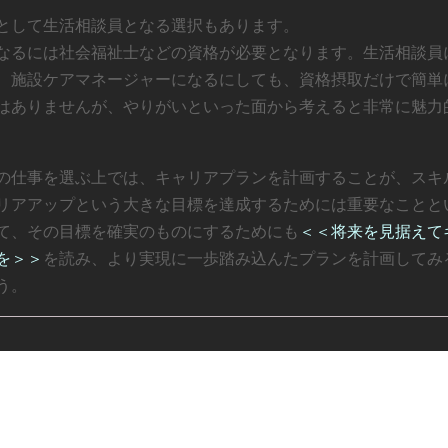
として生活相談員となる選択もあります。
なるには社会福祉士などの資格が必要となります。生活相談員
、施設ケアマネージャーになるにしても、資格摂取だけで簡単
はありませんが、やりがいといった面から考えると非常に魅力
の仕事を選ぶ上では、キャリアプランを計画することが、スキ
リアアップという大きな目標を達成するためには重要なことと
て、その目標を確実のものにするためにも
＜＜
将来を見据えて
を
＞＞
を読み、より実現に一歩踏み込んたプランを計画してみ
う。