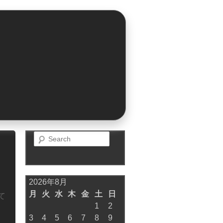
Search
2026年8月
月
火
水
木
金
土
日
て
1
2
3
4
5
6
7
8
9