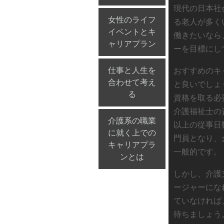
現代の日本社
女性のライフ
る老人が多く
イベントとキ
働きたいなら
ャリアプラン
ーを目標にし
仕事と人生を
おすすめのキ
合わせて考え
と良いでしょ
る
資格を取る必
介護福祉士の
介護系の職業
以上の従事日
に就く上での
門員となり、
キャリアプラ
一般的です。
ンとは
しかし、介護
ージャーにな
ていなければ
待ちましょう