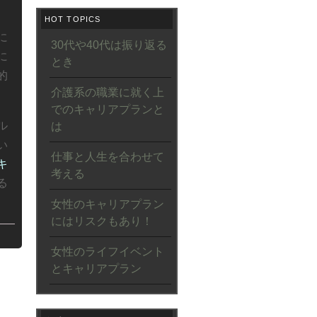
HOT TOPICS
に
30代や40代は振り返る
に
とき
的
介護系の職業に就く上
でのキャリアプランと
ル
は
い
仕事と人生を合わせて
キ
考える
る
女性のキャリアプラン
にはリスクもあり！
女性のライフイベント
とキャリアプラン