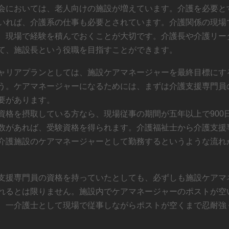
会においては、老人向けの施設が増えています。介護を必要と
いれば、介護系の仕事も必要とされています。介護関係の現場
、現場で経験を積んでおくことが大切です。介護長や介護リー
て、施設長という役職を目指すことができます。
ャリアプランとしては、施設ケアマネージャーを最終目標にす
う。ケアマネージャーになるためには、まずは介護支援専門員
要があります。
資格を摂取している方なら、現場従事の期間が五年以上で900
数があれば、受験資格を得られます。介護福祉士から介護支援
介護施設のケアマネージャーとして勤務するというような流れ
支援専門員の資格を持っていたとしても、必ずしも施設ケアマ
れるとは限りません。施設内でケアマネージャーのポストが空
、一介護士として現場で従事しながらポストが空くまで忍耐強
。