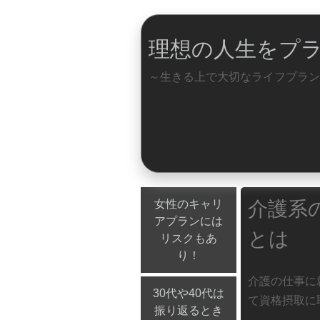
理想の人生をプ
～生きる上で大切なライフプラン
Menu
Skip to content
女性のキャリ
介護系
アプランには
とは
リスクもあ
り！
介護の仕事に
30代や40代は
て資格摂取に
振り返るとき